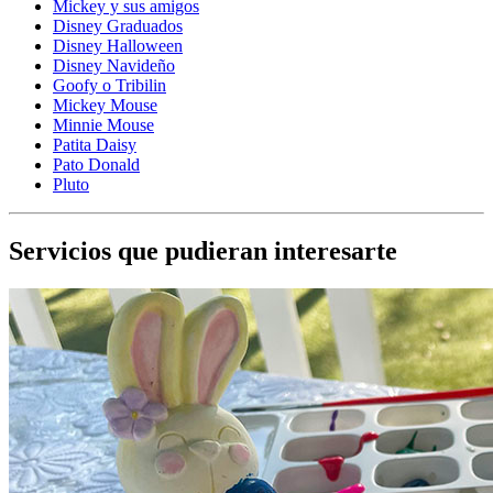
Mickey y sus amigos
Disney Graduados
Disney Halloween
Disney Navideño
Goofy o Tribilin
Mickey Mouse
Minnie Mouse
Patita Daisy
Pato Donald
Pluto
Servicios que pudieran interesarte