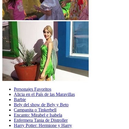
Personajes Favoritos
Alicia en el País de las Maravillas
Barbie
Bely del show de Bely y Beto
Campanita o Tinkerbell
Encanto: Mirabel e Isabela
Enfermera Tania de Distroller
Harry Potter: Hermione y Harry