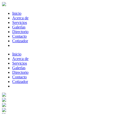
Inicio
Acerca de
Servicios
Galerías
Directorio
Contacto
Cotizador
Inicio
Acerca de
Servicios
Galerías
Directorio
Contacto
Cotizador