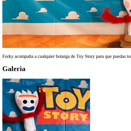
Forky acompaña a cualquier botarga de Toy Story para que puedas tom
Galeria